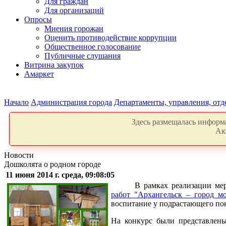
Для граждан
Для организаций
Опросы
Мнения горожан
Оценить противодействие коррупции
Общественное голосование
Публичные слушания
Витрина закупок
Амаркет
Начало
Администрация города
Департаменты, управления, от
Здесь размещалась информа
Ак
Новости
Дошколята о родном городе
11 июня 2014 г. среда, 09:08:05
В рамках реализации мер
работ "Архангельск – город м
воспитание у подрастающего пок
На конкурс были представлены 