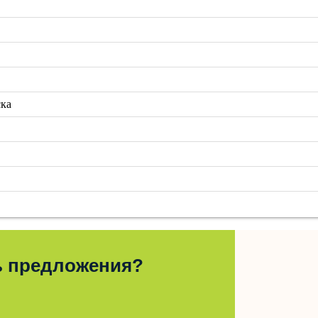
ска
ь предложения?