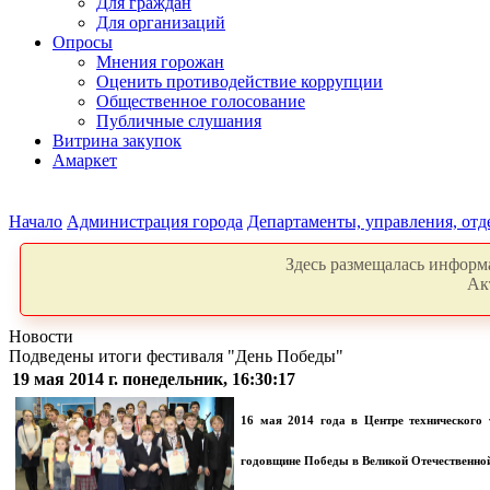
Для граждан
Для организаций
Опросы
Мнения горожан
Оценить противодействие коррупции
Общественное голосование
Публичные слушания
Витрина закупок
Амаркет
Начало
Администрация города
Департаменты, управления, от
Здесь размещалась информа
Ак
Новости
Подведены итоги фестиваля "День Победы"
19 мая 2014 г. понедельник, 16:30:17
16 мая 2014 года в Центре технического 
годовщине Победы в Великой Отечественной