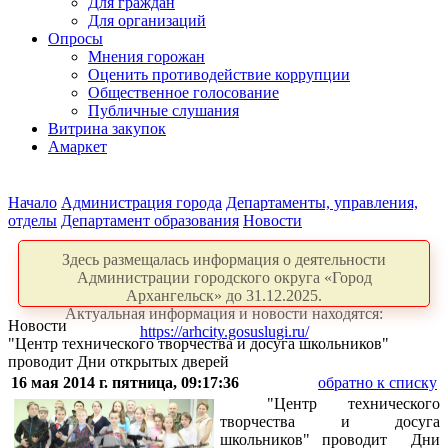
Для граждан
Для организаций
Опросы
Мнения горожан
Оценить противодействие коррупции
Общественное голосование
Публичные слушания
Витрина закупок
Амаркет
Начало
Администрация города
Департаменты, управления,
отделы
Департамент образования
Новости
Здесь размещалась информация о деятельности
Администрации городского округа «Город
Архангельск» до 31.12.2025.
Актуальная информация и новости находятся:
Новости
https://arhcity.gosuslugi.ru/
"Центр технического творчества и досуга школьников"
проводит Дни открытых дверей
16 мая 2014 г. пятница, 09:17:36
обратно к списку
"Центр технического
творчества и досуга
школьников"
проводит Дни