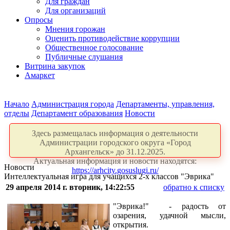
Для граждан
Для организаций
Опросы
Мнения горожан
Оценить противодействие коррупции
Общественное голосование
Публичные слушания
Витрина закупок
Амаркет
Начало
Администрация города
Департаменты, управления,
отделы
Департамент образования
Новости
Здесь размещалась информация о деятельности
Администрации городского округа «Город
Архангельск» до 31.12.2025.
Актуальная информация и новости находятся:
Новости
https://arhcity.gosuslugi.ru/
Интеллектуальная игра для учащихся 2-х классов "Эврика"
29 апреля 2014 г. вторник, 14:22:55
обратно к списку
"Эврика!" - радость от
озарения, удачной мысли,
открытия.