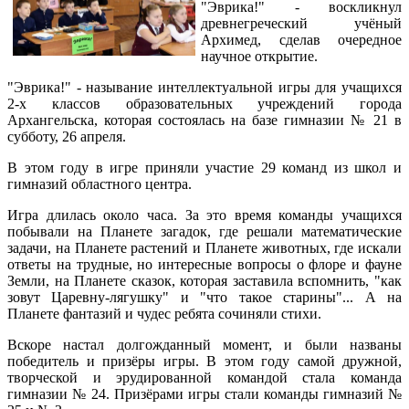
"Эврика!" - воскликнул
древнегреческий учёный
Архимед, сделав очередное
научное открытие.
"Эврика!" - называние интеллектуальной игры для учащихся
2-х классов образовательных учреждений города
Архангельска, которая состоялась на базе гимназии № 21 в
субботу, 26 апреля.
В этом году в игре приняли участие 29 команд из школ и
гимназий областного центра.
Игра длилась около часа. За это время команды учащихся
побывали на Планете загадок, где решали математические
задачи, на Планете растений и Планете животных, где искали
ответы на трудные, но интересные вопросы о флоре и фауне
Земли, на Планете сказок, которая заставила вспомнить, "как
зовут Царевну-лягушку" и "что такое старины"... А на
Планете фантазий и чудес ребята сочиняли стихи.
Вскоре настал долгожданный момент, и были названы
победитель и призёры игры. В этом году самой дружной,
творческой и эрудированной командой стала команда
гимназии № 24. Призёрами игры стали команды гимназий №