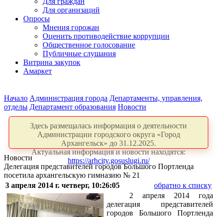
Для граждан
Для организаций
Опросы
Мнения горожан
Оценить противодействие коррупции
Общественное голосование
Публичные слушания
Витрина закупок
Амаркет
Начало
Администрация города
Департаменты, управления,
отделы
Департамент образования
Новости
Здесь размещалась информация о деятельности
Администрации городского округа «Город
Архангельск» до 31.12.2025.
Актуальная информация и новости находятся:
Новости
https://arhcity.gosuslugi.ru/
Делегация представителей городов Большого Портленда
посетила архангельскую гимназию № 21
3 апреля 2014 г. четверг, 10:26:05
обратно к списку
2 апреля 2014 года
делегация представителей
городов Большого Портленда