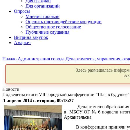
Для граждан
Для организаций
Опросы
Мнения горожан
Оценить противодействие коррупции
Общественное голосование
Публичные слушания
Витрина закупок
Амаркет
Начало
Администрация города
Департаменты, управления, от
Здесь размещалась информа
Ак
Новости
Подведены итоги VII городской конференции "Шаг в будущее"
1 апреля 2014 г. вторник, 09:18:27
Департамент образования
в МБОУ ОГ № 6 подвели итоги 
Архангельска.
В конференции приняли участи