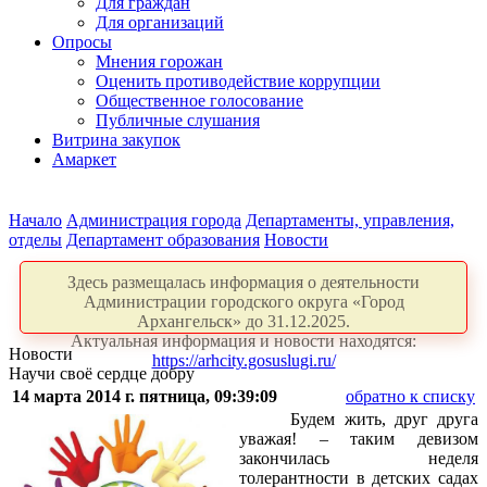
Для граждан
Для организаций
Опросы
Мнения горожан
Оценить противодействие коррупции
Общественное голосование
Публичные слушания
Витрина закупок
Амаркет
Начало
Администрация города
Департаменты, управления,
отделы
Департамент образования
Новости
Здесь размещалась информация о деятельности
Администрации городского округа «Город
Архангельск» до 31.12.2025.
Актуальная информация и новости находятся:
Новости
https://arhcity.gosuslugi.ru/
Научи своё сердце добру
14 марта 2014 г. пятница, 09:39:09
обратно к списку
Будем жить, друг друга
уважая! – таким девизом
закончилась неделя
толерантности в детских садах