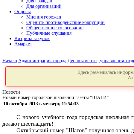
Для граждан
Для организаций
Опросы
Мнения горожан
Оценить противодействие коррупции
Общественное голосование
Публичные слушания
Витрина закупок
Амаркет
Начало
Администрация города
Департаменты, управления, от
Здесь размещалась информа
Ак
Новости
Новый номер городской школьной газеты "ШАГИ"
10 октября 2013 г. четверг, 11:54:33
С нового учебного года городская школьная г
делают шестнадцать!
Октябрьский номер "Шагов" получился очень 