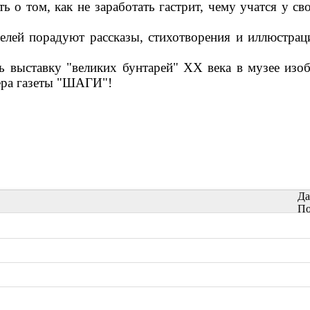
ь о том, как не заработать гастрит, чему учатся у с
елей порадуют рассказы, стихотворения и иллюстра
 выставку "великих бунтарей" XX века в музее изоб
номера газеты "ШАГИ"!
Да
По