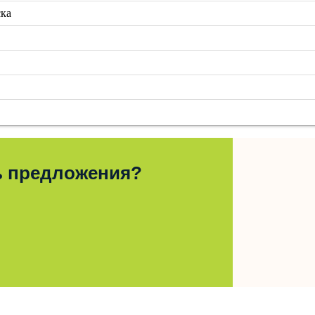
ска
ь предложения?