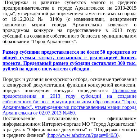
"Поддержка и развитие субъектов малого и среднего
предпринимательства в городе Архангельске на 2013-2015
годы", утвержденной распоряжением заместителя мэра города
от 19.12.2012 № 3140р (с изменениями), департамент
экономики мэрии города Архангельска извещает о
проводимом конкурсе на предоставление в 2013 году
субсидий на создание собственного бизнеса в муниципальном
образовании "Город Архангельск".
Размер субсидии предоставляется не более 50 процентов от
общей суммы затрат, связанных с реализацией бизнес-
проекта. Предельный размер субсидии составляет 300 тыс.
рублей на одного получателя субсидии.
Порядок и условия конкурсного отбора, основные требования
к конкурсной документации, функции конкурсной комиссии,
порядок подведения конкурса определяются
Правилами
предоставления в 2013 году субсидий на создание
собственного бизнеса в муниципальном образовании "Город
Архангельск", утвержденными постановлением мэрии города
Архангельска от 02.07.2013 №460.
Постановление опубликовано на официальном
информационном Интернет-портале МО "Город Архангельск"
в разделах "Официальные документы" и "Поддержка малого
и среднего бизнеса" (
http
://
www
.
arhcity
.
ru
/?
page
=840/3
).