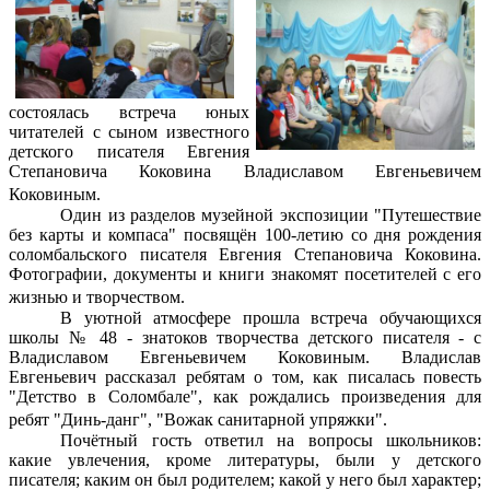
состоялась встреча юных
читателей с сыном известного
детского писателя Евгения
Степановича Коковина Владиславом Евгеньевичем
Коковиным.
Один из разделов музейной экспозиции "Путешествие
без карты и компаса" посвящён 100-летию со дня рождения
соломбальского писателя Евгения Степановича Коковина.
Фотографии, документы и книги знакомят посетителей с его
жизнью и творчеством.
В уютной атмосфере прошла встреча обучающихся
школы № 48 - знатоков творчества детского писателя - с
Владиславом Евгеньевичем Коковиным. Владислав
Евгеньевич рассказал ребятам о том, как писалась повесть
"Детство в Соломбале", как рождались произведения для
ребят "Динь-данг", "Вожак санитарной упряжки".
Почётный гость ответил на вопросы школьников:
какие увлечения, кроме литературы, были у детского
писателя; каким он был родителем; какой у него был характер;