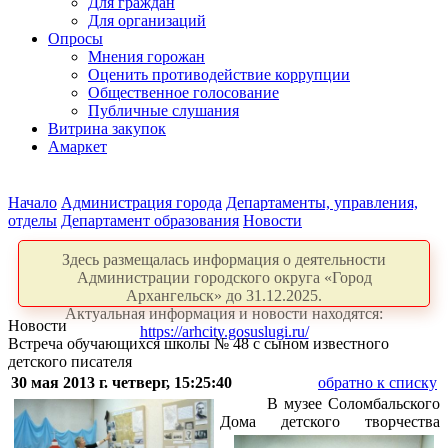
Для граждан
Для организаций
Опросы
Мнения горожан
Оценить противодействие коррупции
Общественное голосование
Публичные слушания
Витрина закупок
Амаркет
Начало
Администрация города
Департаменты, управления,
отделы
Департамент образования
Новости
Здесь размещалась информация о деятельности
Администрации городского округа «Город
Архангельск» до 31.12.2025.
Актуальная информация и новости находятся:
Новости
https://arhcity.gosuslugi.ru/
Встреча обучающихся школы № 48 с сыном известного
детского писателя
30 мая 2013 г. четверг, 15:25:40
обратно к списку
В музее Соломбальского
Дома детского
творчества