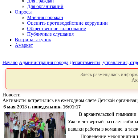
Для граждан
Для организаций
Опросы
Мнения горожан
Оценить противодействие коррупции
Общественное голосование
Публичные слушания
Витрина закупок
Амаркет
Начало
Администрация города
Департаменты, управления, от
Здесь размещалась информа
Ак
Новости
Активисты встретились на ежегодном слете Детской организа
6 мая 2013 г. понедельник, 16:01:17
В архангельской гимназии
Уже в четвертый раз слет собира
навыки работы в команде, а так
Проведение мероприятия т