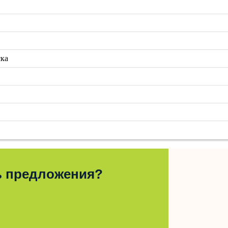
ска
ь предложения?