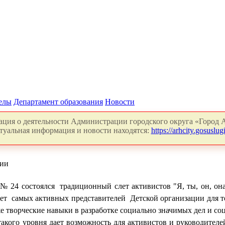
делы
Департамент образования
Новости
ция о деятельности Администрации городского округа «Город А
туальная информация и новости находятся:
https://arhcity.gosuslugi
ции
 № 24 состоялся
традиционный слет активистов "Я, ты, он, она
ет
самых активных представителей
Детской организации для т
же творческие навыки в разработке социально значимых дел и со
акого уровня дает возможность для активистов и руководителей