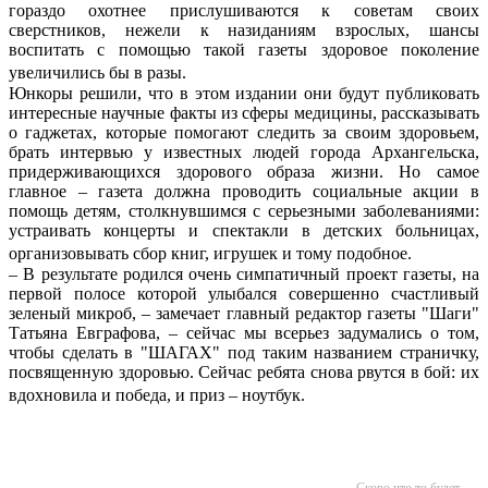
гораздо охотнее прислушиваются к советам своих
сверстников, нежели к назиданиям взрослых, шансы
воспитать с помощью такой газеты здоровое поколение
увеличились бы в разы.
Юнкоры решили, что в этом издании они будут публиковать
интересные научные факты из сферы медицины, рассказывать
о гаджетах, которые помогают следить за своим здоровьем,
брать интервью у известных людей города Архангельска,
придерживающихся здорового образа жизни. Но самое
главное – газета должна проводить социальные акции в
помощь детям, столкнувшимся с серьезными заболеваниями:
устраивать концерты и спектакли в детских больницах,
организовывать сбор книг, игрушек и тому подобное.
– В результате родился очень симпатичный проект газеты, на
первой полосе которой улыбался совершенно счастливый
зеленый микроб, – замечает главный редактор газеты "Шаги"
Татьяна Евграфова, – сейчас мы всерьез задумались о том,
чтобы сделать в "ШАГАХ" под таким названием страничку,
посвященную здоровью. Сейчас ребята снова рвутся в бой: их
вдохновила и победа, и приз – ноутбук.