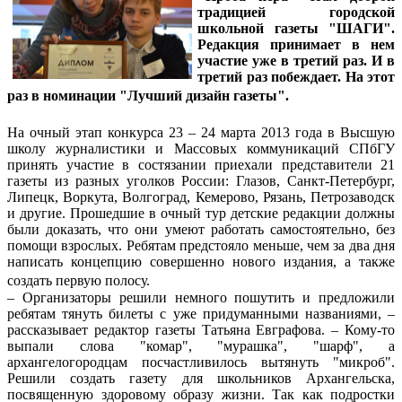
традицией городской
школьной газеты "ШАГИ".
Редакция принимает в нем
участие уже в третий раз. И в
третий раз побеждает. На этот
раз в номинации "Лучший дизайн газеты".
На очный этап конкурса 23 – 24 марта 2013 года в Высшую
школу журналистики и Массовых коммуникаций СПбГУ
принять участие в состязании приехали представители 21
газеты из разных уголков России: Глазов, Санкт-Петербург,
Липецк, Воркута, Волгоград, Кемерово, Рязань, Петрозаводск
и другие. Прошедшие в очный тур детские редакции должны
были доказать, что они умеют работать самостоятельно, без
помощи взрослых. Ребятам предстояло меньше, чем за два дня
написать концепцию совершенно нового издания, а также
создать первую полосу.
– Организаторы решили немного пошутить и предложили
ребятам тянуть билеты с уже придуманными названиями, –
рассказывает редактор газеты Татьяна Евграфова. – Кому-то
выпали слова "комар", "мурашка", "шарф", а
архангелогородцам посчастливилось вытянуть "микроб".
Решили создать газету для школьников Архангельска,
посвященную здоровому образу жизни. Так как подростки