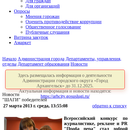
Для граждан
Для организаций
Опросы
Мнения горожан
Оценить противодействие коррупции
Общественное голосование
Публичные слушания
Витрина закупок
Амаркет
Начало
Администрация города
Департаменты, управления,
отделы
Департамент образования
Новости
Здесь размещалась информация о деятельности
Администрации городского округа «Город
Архангельск» до 31.12.2025.
Актуальная информация и новости находятся:
Новости
https://arhcity.gosuslugi.ru/
"ШАГИ" победителей
27 марта 2013 г. среда, 13:55:08
обратно к списку
Всероссийский конкурс по
журналистике, рекламе и
PR
"Проба пера" стал доброй