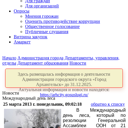
Для граждан
Для организаций
Опросы
Мнения горожан
Оценить противодействие коррупции
Общественное голосование
Публичные слушания
Витрина закупок
Амаркет
Начало
Администрация города
Департаменты, управления,
отделы
Департамент образования
Новости
Здесь размещалась информация о деятельности
Администрации городского округа «Город
Архангельск» до 31.12.2025.
Актуальная информация и новости находятся:
Новости
https://arhcity.gosuslugi.ru/
Международный день леса
25 марта 2013 г. понедельник, 09:02:18
обратно к списку
В Международный
день леса, который по
резолюции
Генеральной
Ассамблеи
ООН
от 21