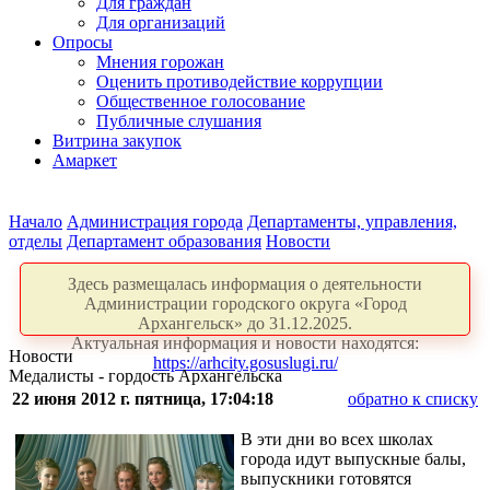
Для граждан
Для организаций
Опросы
Мнения горожан
Оценить противодействие коррупции
Общественное голосование
Публичные слушания
Витрина закупок
Амаркет
Начало
Администрация города
Департаменты, управления,
отделы
Департамент образования
Новости
Здесь размещалась информация о деятельности
Администрации городского округа «Город
Архангельск» до 31.12.2025.
Актуальная информация и новости находятся:
Новости
https://arhcity.gosuslugi.ru/
Медалисты - гордость Архангельска
22 июня 2012 г. пятница, 17:04:18
обратно к списку
В эти дни во всех школах
города идут выпускные балы,
выпускники готовятся