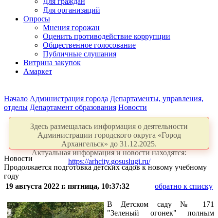
Для граждан
Для организаций
Опросы
Мнения горожан
Оценить противодействие коррупции
Общественное голосование
Публичные слушания
Витрина закупок
Амаркет
Начало
Администрация города
Департаменты, управления,
отделы
Департамент образования
Новости
Здесь размещалась информация о деятельности
Администрации городского округа «Город
Архангельск» до 31.12.2025.
Актуальная информация и новости находятся:
Новости
https://arhcity.gosuslugi.ru/
Продолжается подготовка детских садов к новому учебному
году
19 августа 2022 г. пятница, 10:37:32
обратно к списку
В Детском саду № 171
"Зеленый огонек" полным