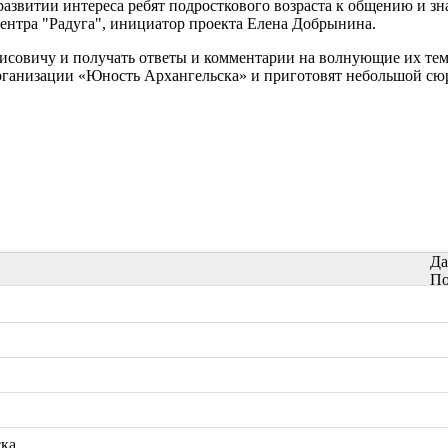
 развитии интереса ребят подросткового возраста к общению и 
центра "Радуга", инициатор проекта Елена Добрынина.
исовичу и получать ответы и комментарии на волнующие их темы
организации «Юность Архангельска» и приготовят небольшой сю
Да
По
ска