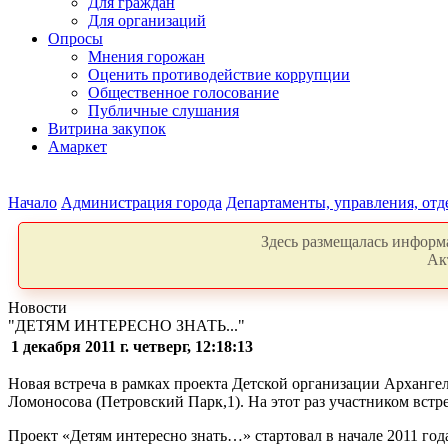
Для граждан
Для организаций
Опросы
Мнения горожан
Оценить противодействие коррупции
Общественное голосование
Публичные слушания
Витрина закупок
Амаркет
Начало
Администрация города
Департаменты, управления, от
Здесь размещалась информа
Ак
Новости
"ДЕТЯМ ИНТЕРЕСНО ЗНАТЬ..."
1 декабря 2011 г. четверг, 12:18:13
Новая встреча в рамках проекта Детской организации Архангел
Ломоносова (Петровский Парк,1). На этот раз участником вст
Проект «Детям интересно знать…» стартовал в начале 2011 год