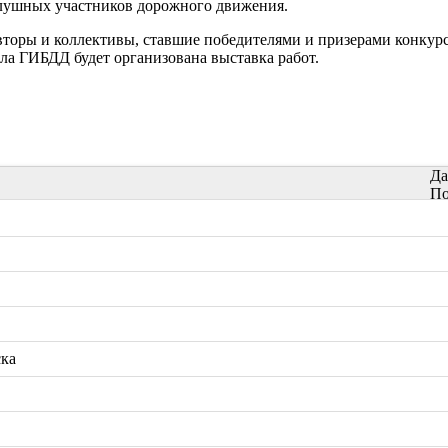
слушных участников дорожного движения.
торы и коллективы, ставшие победителями и призерами конкурс
дела ГИБДД будет организована выставка работ.
Да
По
ска