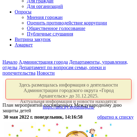
Для граждан
Для организаций
Опросы
Мнения горожан
Оценить противодействие коррупции
Общественное голосование
Публичные слушания
Витрина закупок
Амаркет
Начало
Администрация города
Департаменты, управления,
отделы
Департамент по вопросам семьи, опеки и
попечительства
Новости
Здесь размещалась информация о деятельности
Администрации городского округа «Город
Архангельск» до 31.12.2025.
Актуальная информация и новости находятся:
План мероприятий посвященных Международному дню
https://arhcity.gosuslugi.ru/
защиты детей
30 мая 2022 г. понедельник, 14:16:58
обратно к списку