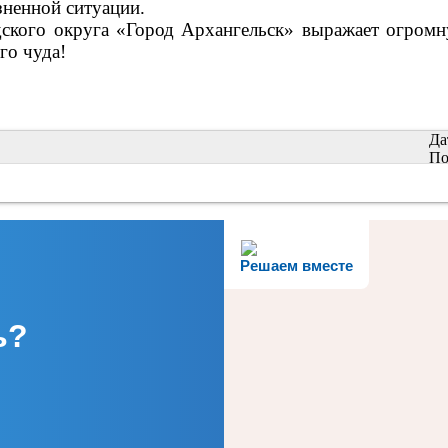
ненной ситуации.
ского округа «Город Архангельск» выражает огромну
го чуда!
Да
По
Решаем вместе
ь?