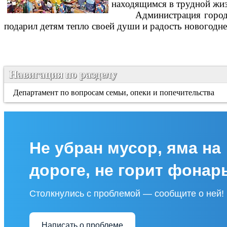
находящимся в трудной жиз
Администрация город
подарил детям тепло своей души и радость новогодне
Навигация по разделу
Департамент по вопросам семьи, опеки и попечительства
Не убран мусор, яма на
дороге, не горит фонар
Столкнулись с проблемой — сообщите о ней!
Написать о проблеме