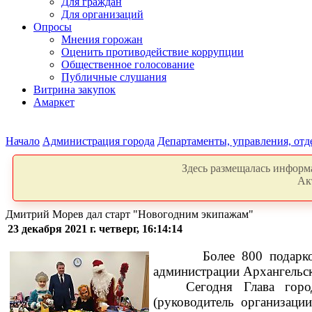
Для граждан
Для организаций
Опросы
Мнения горожан
Оценить противодействие коррупции
Общественное голосование
Публичные слушания
Витрина закупок
Амаркет
Начало
Администрация города
Департаменты, управления, от
Здесь размещалась информа
Ак
Дмитрий Морев дал старт "Новогодним экипажам"
23 декабря 2021 г. четверг, 16:14:14
Более 800 подарк
администрации Архангельск
Сегодня Глава гор
(руководитель организаци