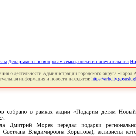
делы
Департамент по вопросам семьи, опеки и попечительства
Но
ция о деятельности Администрации городского округа «Город А
туальная информация и новости находятся:
https://arhcity.gosuslugi
ов собрано в рамках акции «Подарим детям Новый 
а.
ода Дмитрий Морев передал подарки региональн
и Светлана Владимировна Корытова), активисты кот