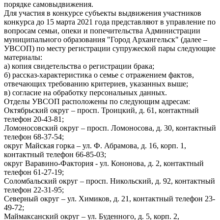
порядке самовыдвижения.
Для участия в конкурсе субъекты выдвижения участников
конкурса до 15 марта 2021 года представляют в управление по
вопросам семьи, опеки и попечительства Администрации
муниципального образования "Город Архангельск" (далее –
УВСОП) по месту регистрации супружеской пары следующие
материалы:
а) копия свидетельства о регистрации брака;
б) рассказ-характеристика о семье с отражением фактов,
отвечающих требованию критериев, указанных выше;
в) согласие на обработку персональных данных.
Отделы УВСОП расположены по следующим адресам:
Октябрьский округ –
просп. Троицкий, д. 61, контактный
телефон 20-
43-81
;
Ломоносовский округ –
просп. Ломоносова, д. 30, контактный
телефон 68-37-54;
округ Майская горка – ул. Ф. Абрамова, д. 16, корп. 1,
контактный телефон 66-85-03;
округ Варавино-Фактория -
ул. Кононова, д. 2, контактный
телефон
61-27-19
;
Соломбальский округ –
просп. Никольский, д. 92, контактный
телефон 22-
31-95
;
Северный округ – ул. Химиков, д. 21, контактный телефон 23-
49-72;
Маймаксанский округ – ул. Буденного, д. 5, корп. 2,