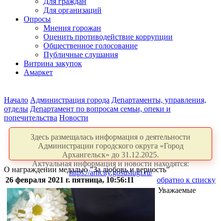
Для граждан
Для организаций
Опросы
Мнения горожан
Оценить противодействие коррупции
Общественное голосование
Публичные слушания
Витрина закупок
Амаркет
Начало
Администрация города
Департаменты, управления,
отделы
Департамент по вопросам семьи, опеки и
попечительства
Новости
Здесь размещалась информация о деятельности
Администрации городского округа «Город
Архангельск» до 31.12.2025.
Актуальная информация и новости находятся:
О награждении медалью "За любовь и верность"
https://arhcity.gosuslugi.ru/
26 февраля 2021 г. пятница, 10:56:11
обратно к списку
Уважаемые