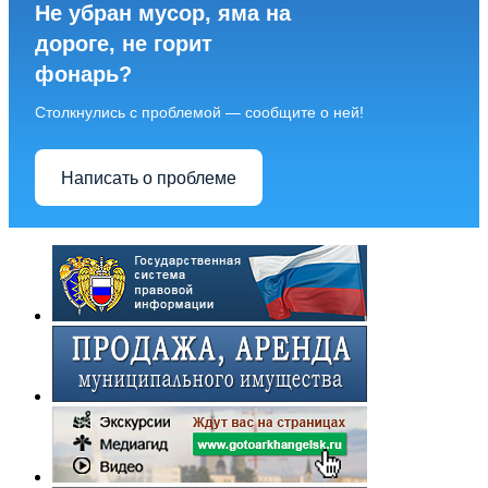
Не убран мусор, яма на
дороге, не горит
фонарь?
Столкнулись с проблемой — сообщите о ней!
Написать о проблеме