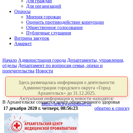
Для граждан
Для организаций
Опросы
Мнения горожан
Оценить противодействие коррупции
Общественное голосование
Публичные слушания
Витрина закупок
Амаркет
Начало
Администрация города
Департаменты, управления,
отделы
Департамент по вопросам семьи, опеки и
попечительства
Новости
Здесь размещалась информация о деятельности
Администрации городского округа «Город
Архангельск» до 31.12.2025.
Актуальная информация и новости находятся:
В Архангельске создается центр общественного здоровья
https://arhcity.gosuslugi.ru/
17 декабря 2020 г. четверг, 08:56:23
обратно к списку