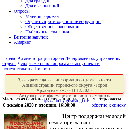
Для граждан
Для организаций
Опросы
Мнения горожан
Оценить противодействие коррупции
Общественное голосование
Публичные слушания
Витрина закупок
Амаркет
Начало
Администрация города
Департаменты, управления,
отделы
Департамент по вопросам семьи, опеки и
попечительства
Новости
Здесь размещалась информация о деятельности
Администрации городского округа «Город
Архангельск» до 31.12.2025.
Актуальная информация и новости находятся:
Мастерская семейного центра приглашает на мастер-классы
https://arhcity.gosuslugi.ru/
8 декабря 2020 г. вторник, 16:30:00
обратно к списку
Центр поддержки молодой
семьи приглашает
архангелогородцев посетить их