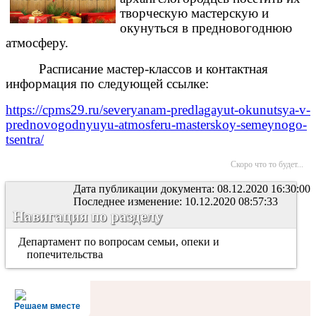
творческую мастерскую и
окунуться в предновогоднюю
атмосферу.
Расписание мастер-классов и контактная
информация по следующей ссылке:
https://cpms29.ru/severyanam-predlagayut-okunutsya-v-
prednovogodnyuyu-atmosferu-masterskoy-semeynogo-
tsentra/
Скоро что то будет...
Дата публикации документа: 08.12.2020 16:30:00
Последнее изменение: 10.12.2020 08:57:33
Навигация по разделу
Департамент по вопросам семьи, опеки и
попечительства
Решаем вместе