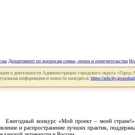
делы
Департамент по вопросам семьи, опеки и попечительства
Но
ция о деятельности Администрации городского округа «Город А
туальная информация и новости находятся:
https://arhcity.gosuslugi
Ежегодный конкурс «Мой проект ‒ моей стране!»
вление и распространение лучших практик, поддержка
жданской активности в России.