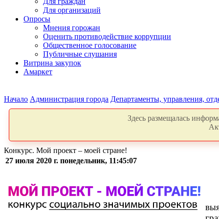
Для граждан
Для организаций
Опросы
Мнения горожан
Оценить противодействие коррупции
Общественное голосование
Публичные слушания
Витрина закупок
Амаркет
Начало
Администрация города
Департаменты, управления, от
Здесь размещалась информа
Ак
Конкурс. Мой проект – моей стране!
27 июля 2020 г. понедельник, 11:45:07
выя
гра