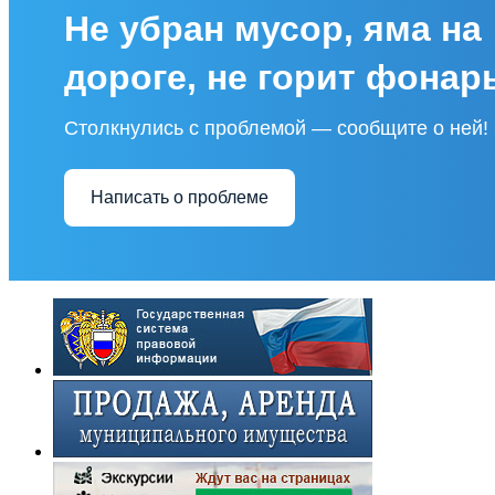
Не убран мусор, яма на
дороге, не горит фонар
Столкнулись с проблемой — сообщите о ней!
Написать о проблеме