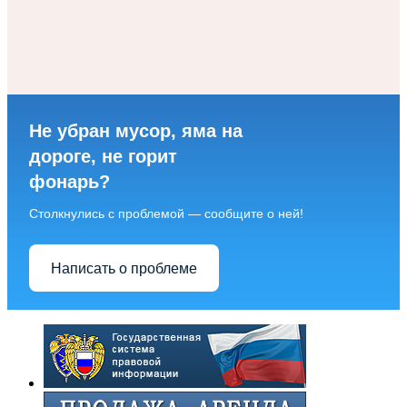
Не убран мусор, яма на
дороге, не горит
фонарь?
Столкнулись с проблемой — сообщите о ней!
Написать о проблеме