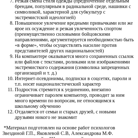
Резкая смена стиля одежды (предпочтение отдельным
брендам, популярным в радикальной среде, нашивки с
символикой, характерной для субкультур с
экстремистской идеологией)
Повышенное увлечение вредными привычками или же
ярое их осуждение и резкая увлеченность спортом
(преимущественно силовымии бойцовскими
направлениями, аргументируется необходимостью быть
«в форме», чтобы осуществлять насилие против
представителей других национальностей)
На компьютере оказывается много сохраненных ссылок
или файлов с текстами, роликами или изображениями
экстремисткого содержания (символика запрещенных
организаций и т. д.)
Интернет-псевдонимы, подписки в соцсетях, пароли и
т.п. носят националистический характер
Подросток стремится к уединению, внезапно
ограничивает паролем компьютер, проводит за ним
много времени по вопросам, не относящимся к
школьному обучению
Отдаляется от семьи и старых друзей, с новыми
друзьями никого не знакомит
*Материал подготовлен на основе работ психологов
Звездиной Г.П., Яковлевой С.В, Александрова М.Ф.