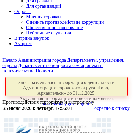
Для граждан
Для организаций
Опросы
Мнения горожан
Оценить противодействие коррупции
Общественное голосование
Публичные слушания
Витрина закупок
Амаркет
Начало
Администрация города
Департаменты, управления,
отделы
Департамент по вопросам семьи, опеки и
попечительства
Новости
Здесь размещалась информация о деятельности
Администрации городского округа «Город
Архангельск» до 31.12.2025.
Актуальная информация и новости находятся:
Противодействия терроризму и экстремизму
https://arhcity.gosuslugi.ru/
25 июня 2020 г. четверг, 17:56:01
обратно к списку