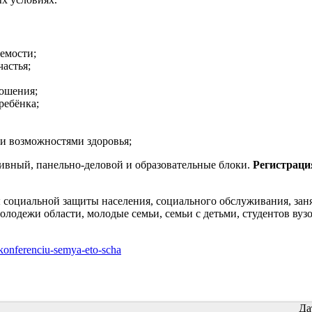
емости;
астья;
ношения;
ребёнка;
и возможностями здоровья;
ивный, панельно-деловой и образовательные блоки.
Регистраци
социальной защиты населения, социального обслуживания, заня
одежи области, молодые семьи, семьи с детьми, студентов вузо
-konferenciu-semya-eto-scha
Да