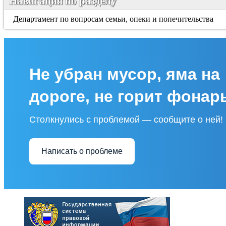
Навигация по разделу
Департамент по вопросам семьи, опеки и попечительства
Не убран мусор, яма на
дороге, не горит фонар
Столкнулись с проблемой — сообщите о ней!
Написать о проблеме