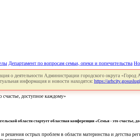
делы
Департамент по вопросам семьи, опеки и попечительства
Но
ция о деятельности Администрации городского округа «Город А
туальная информация и новости находятся:
https://arhcity.gosuslugi
 счастье, доступное каждому»
гельской области стартует областная конференция «Семья - это счастье, д
 и решения острых проблем в области материнства и детства рег
ых условиях.