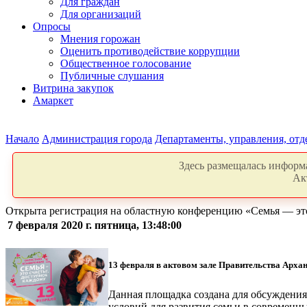
Для граждан
Для организаций
Опросы
Мнения горожан
Оценить противодействие коррупции
Общественное голосование
Публичные слушания
Витрина закупок
Амаркет
Начало
Администрация города
Департаменты, управления, от
Здесь размещалась информа
Ак
Открыта регистрация на областную конференцию «Семья — это
7 февраля 2020 г. пятница, 13:48:00
13 февраля в актовом зале Правительства Архан
Данная площадка создана для обсуждения
условий для развития семьи в современн