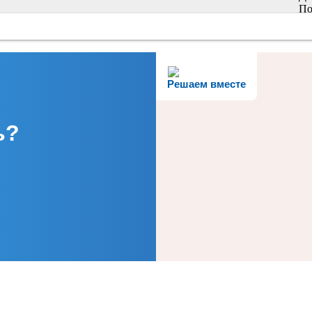
По
Решаем вместе
ь?