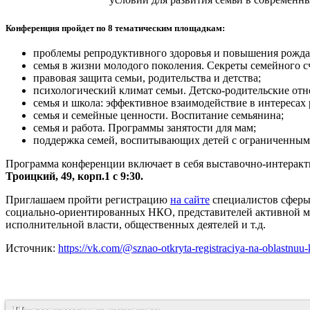
Конференция пройдет по 8 тематическим площадкам:
проблемы репродуктивного здоровья и повышения рожда
семья в жизни молодого поколения. Секреты семейного сч
правовая защита семьи, родительства и детства;
психологический климат семьи. Детско-родительские от
семья и школа: эффективное взаимодействие в интересах 
семья и семейные ценности. Воспитание семьянина;
семья и работа. Программы занятости для мам;
поддержка семей, воспитывающих детей с ограниченным
Программа конференции включает в себя выставочно-интеракт
Троицкий, 49, корп.1 с 9:30.
Приглашаем пройти регистрацию
на сайте
специалистов сферы 
социально-ориентированных НКО, представителей активной мол
исполнительной власти, общественных деятелей и т.д.
Источник:
https://vk.com/@sznao-otkryta-registraciya-na-oblastnuu