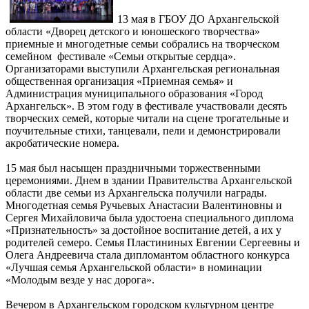
13 мая в ГБОУ ДО Архангельской
области «Дворец детского и юношеского творчества»
приемные и многодетные семьи собрались на творческом
семейном фестивале «Семьи открытые сердца».
Организаторами выступили Архангельская региональная
общественная организация «Приемная семья» и
Администрация муниципального образования «Город
Архангельск». В этом году в фестивале участвовали десять
творческих семей, которые читали на сцене трогательные и
поучительные стихи, танцевали, пели и демонстрировали
акробатические номера.
15 мая был насыщен праздничными торжественными
церемониями. Днем в здании Правительства Архангельской
области две семьи из Архангельска получили награды.
Многодетная семья Ручьевых Анастасии Валентиновны и
Сергея Михайловича была удостоена специального диплома
«Признательность» за достойное воспитание детей, а их у
родителей семеро. Семья Пластининых Евгении Сергеевны и
Олега Андреевича стала дипломантом областного конкурса
«Лучшая семья Архангельской области» в номинации
«Молодым везде у нас дорога».
Вечером в Архангельском городском культурном центре