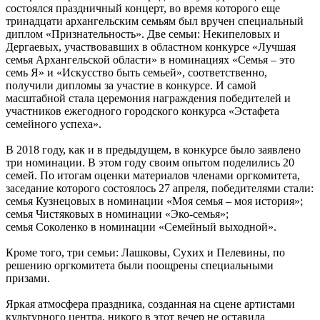
состоялся праздничный концерт, во время которого еще
тринадцати архангельским семьям был вручен специальный
диплом «Признательность». Две семьи: Некипеловых и
Дергаевых, участвовавших в областном конкурсе «Лучшая
семья Архангельской области» в номинациях «Семья ‒ это
семь Я» и «Искусство быть семьей», соответственно,
получили дипломы за участие в конкурсе. И самой
масштабной стала церемония награждения победителей и
участников ежегодного городского конкурса «Эстафета
семейного успеха».
В 2018 году, как и в предыдущем, в конкурсе было заявлено
три номинации. В этом году своим опытом поделились 20
семей. По итогам оценки материалов членами оргкомитета,
заседание которого состоялось 27 апреля, победителями стали:
семья Кузнецовых в номинации «Моя семья – моя история»;
семья Чистяковых в номинации «Эко-семья»;
семья Соколенко в номинации «Семейный выходной».
Кроме того, три семьи: Лашковы, Сухих и Пелевины, по
решению оргкомитета были поощрены специальными
призами.
Яркая атмосфера праздника, созданная на сцене артистами
культурного центра, никого в этот вечер не оставила