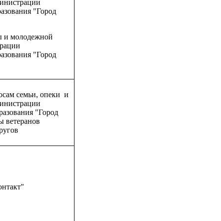
министрации
азования "Город
ы и молодежной
рации
азования "Город
осам семьи, опеки и
министрации
азования "Город
ы ветеранов
ругов
нтакт"