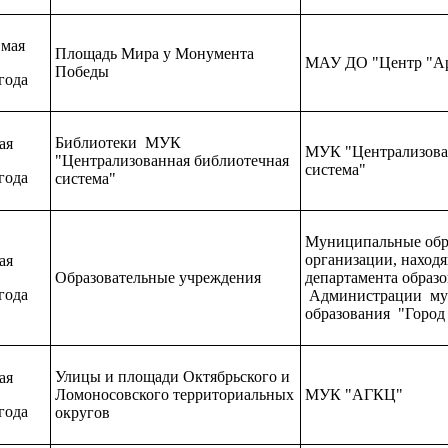
 мая
Площадь Мира у Монумента
МАУ ДО "Центр "Ар
Победы
года
Библиотеки МУК
ая
МУК "Централизова
"Централизованная библиотечная
система"
года
система"
Муниципальные обр
организации, наход
ая
Образовательные учреждения
департамента образ
года
Администрации му
образования "Город
Улицы и площади Октябрьского и
ая
Ломоносовского территориальных
МУК "АГКЦ"
года
округов