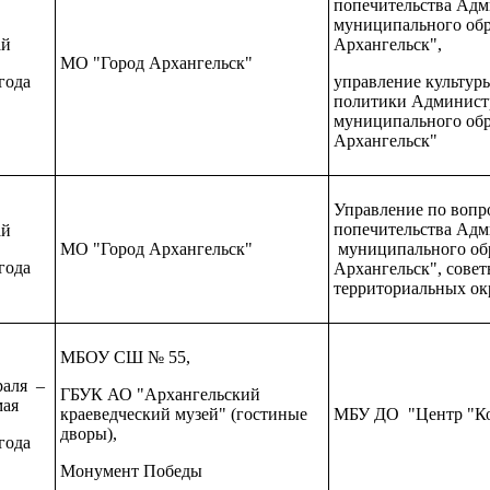
попечительства Ад
муниципального обр
й
Архангельск",
МО "Город Архангельск"
года
управление культур
политики Админист
муниципального обр
Архангельск"
Управление по вопр
попечительства Ад
й
МО "Город Архангельск"
муниципального обр
года
Архангельск", совет
территориальных ок
МБОУ СШ № 55,
раля –
ГБУК АО "Архангельский
мая
краеведческий музей" (гостиные
МБУ ДО "Центр "Ко
дворы),
года
Монумент Победы