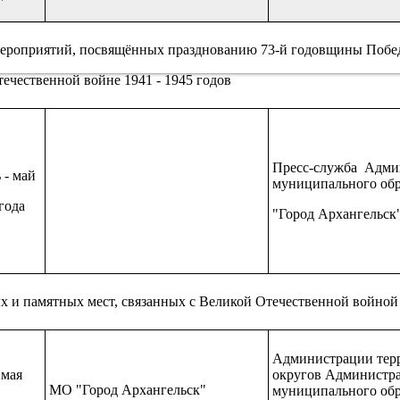
мероприятий, посвящённых празднованию 73-й годовщины Поб
течественной войне 1941
-
1945 годов
Пресс-служба Адм
ь
-
май
муниципального обр
года
"Город Архангельск
ых и памятных мест, связанных с Великой Отечественной войной
Администрации тер
 мая
округов Администр
МО "Город Архангельск"
муниципального обр