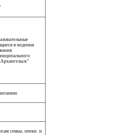
"
азовательные
ящиеся в ведении
ования
ниципального
 Архангельск"
спитанию
осам семьи, опеки и