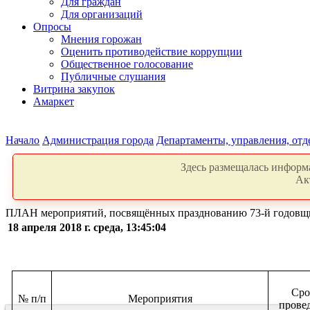
Для граждан
Для организаций
Опросы
Мнения горожан
Оценить противодействие коррупции
Общественное голосование
Публичные слушания
Витрина закупок
Амаркет
Начало
Администрация города
Департаменты, управления, от
Здесь размещалась информа
Ак
ПЛАН мероприятий, посвящённых празднованию 73-й годовщин
18 апреля 2018 г. среда, 13:45:04
Сро
№ п/п
Мероприятия
прове