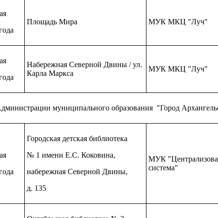
ая
Площадь Мира
МУК МКЦ "Луч"
года
ая
Набережная Северной Двины / ул.
МУК МКЦ "Луч"
Карла Маркса
года
 Администрации муниципального образования "Город Архангель
Городская детская библиотека
ая
№ 1 имени Е.С. Коковина,
МУК "Централизова
система"
года
набережная Северной Двины,
д. 135