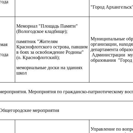
года
"Город Архангельск
Мемориал "Площадь Памяти"
(Вологодское кладбище);
Муниципальные обр
памятник "Жителям
организации, наход
 мая
Краснофлотского острова, павшим
департамента образ
в боях за освобождение Родины"
года
Администрации му
(о. Краснофлотский);
образования "Город
мемориальные доски на зданиях
школ
 мероприятия. Мероприятия по гражданско-патриотическому во
 Общегородские мероприятия
Управление по вопр