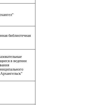
хангел"
нная библиотечная
азовательные
ящиеся в ведении
ования
ниципального
 Архангельск"