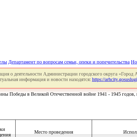
делы
Департамент по вопросам семьи, опеки и попечительства
Но
ция о деятельности Администрации городского округа «Город А
туальная информация и новости находятся:
https://arhcity.gosuslugi
ы Победы в Великой Отечественной войне 1941 - 1945 годов, 
ки
Место проведения
Испол
дения