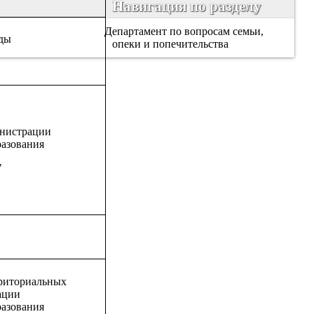
Навигация по разделу
Департамент по вопросам семьи,
еды
опеки и попечительства
инистрации
азования
"
риториальных
ации
азования