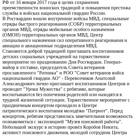
РФ от 16 января 2017 года в целях сохранения
преемственности воинских традиций и повышения престижа
службы в войсках национальной гвардии России.
В Росгвардию вошли внутренние войска МВД, специальные
отряды быстрого реагирования (СОБР) территориальных
органов МВД, отряды мобильные особого назначения
(ОМОН) территориальных органов МВД, Центр
специального назначения сил оперативного реагирования и
авиации и авиационные подразделения МВД.
Становится доброй традицией приглашать воспитанников
детских социальных учреждений на торжественное
мероприятие по празднованию Дня Росгвардии. Генерал-
майор в отставке, председатель Совета ветеранов
прославленного "Ратника" и РОО "Совет ветеранов войск
национальной гвардии АО" - Перевозчиков Анатолий
Александрович лично приглашает воспитанников Центров и
проводит "Уроки Мужества" с ребятами, которые
воспитываются без попечения родителей или находятся в
трудной жизненной ситуации. Торжественное мероприятие с
праздничным концертом проходило в Центре
патриотического воспитания молодёжи "Патриот". Перед
концертом, ребятам представилась замечательная возможность
познакомиться с экспозицией "Музея поисковой работы".
Небольшой экскурс в историю провёл Коробов Никита,
активист поискового движения, молодой сотрудник Центра