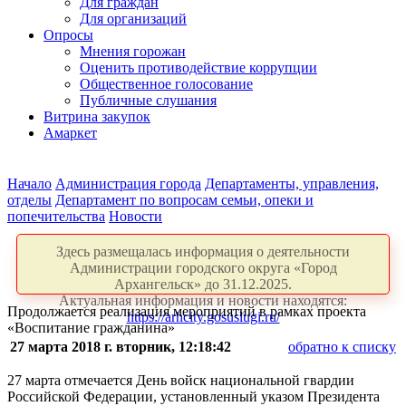
Для граждан
Для организаций
Опросы
Мнения горожан
Оценить противодействие коррупции
Общественное голосование
Публичные слушания
Витрина закупок
Амаркет
Начало
Администрация города
Департаменты, управления,
отделы
Департамент по вопросам семьи, опеки и
попечительства
Новости
Здесь размещалась информация о деятельности
Администрации городского округа «Город
Архангельск» до 31.12.2025.
Актуальная информация и новости находятся:
Продолжается реализация мероприятий в рамках проекта
https://arhcity.gosuslugi.ru/
«Воспитание гражданина»
27 марта 2018 г. вторник, 12:18:42
обратно к списку
27 марта отмечается День войск национальной гвардии
Российской Федерации, установленный указом Президента