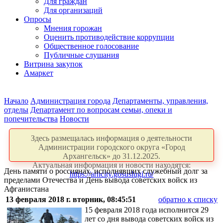
Для граждан
Для организаций
Опросы
Мнения горожан
Оценить противодействие коррупции
Общественное голосование
Публичные слушания
Витрина закупок
Амаркет
Начало
Администрация города
Департаменты, управления,
отделы
Департамент по вопросам семьи, опеки и
попечительства
Новости
Здесь размещалась информация о деятельности
Администрации городского округа «Город
Архангельск» до 31.12.2025.
Актуальная информация и новости находятся:
День памяти о россиянах, исполнявших служебный долг за
https://arhcity.gosuslugi.ru/
пределами Отечества и День вывода советских войск из
Афганистана
13 февраля 2018 г. вторник, 08:45:51
обратно к списку
15 февраля 2018 года исполнится 29
лет со дня вывода советских войск из