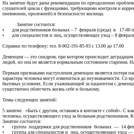
На занятии будут даны рекомендации по преодолению проблем
слушателей цикла с функциями, требующими контроля и коррек
пневмонии, пролежней) и безопасности жилища.
Занятие состоится:
•
для родственников больных – 7 февраля (среда) в 17-00 по
•
для специалистов и лиц, осуществляющих уход – 8 февраля 
Справки по телефону: тел. 8-902-191-85-93 с 13.00 до 17.00
Деменция — это синдром, при котором происходит деградация
людей, но она не является нормальным состоянием старения. 
Первым признаками наступления деменции является потеря па
характера человека могут измениться до неузнаваемости. Со 
бытовых условиях. Если ухаживающий за пациентом с деменцией
существенно облегчить жизнь себе и больному.
Темы следующих занятий:
5 занятие. «Быть с другим, оставаясь в контакте с собой». С 
человека, осуществляющего уход за больным родственником. К
Занятие состоится:
•
группа поддержки для родственников больных — 14 февр
•
группа для специалистов и лиц, осуществляющих уход — 1