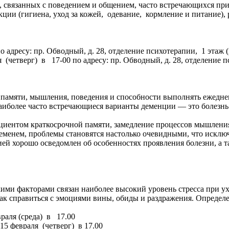
, связанных с поведением и общением, часто встречающихся пр
ции (гигиена, уход за кожей, одевание, кормление и питание),
 адресу: пр. Обводный, д. 28, отделение психотерапии, 1 этаж (
(четверг) в 17-00 по адресу: пр. Обводный, д. 28, отделение п
 памяти, мышления, поведения и способности выполнять ежедне
Наиболее часто встречающиеся варианты деменции — это болезнь
циентом краткосрочной памяти, замедление процессов мышлени
временем, проблемы становятся настолько очевидными, что искл
 хорошо осведомлен об особенностях проявления болезни, а так
какими факторами связан наиболее высокий уровень стресса при у
ак справиться с эмоциями вины, обиды и раздражения. Определ
аля (среда) в 17.00
5 февраля (четверг) в 17.00