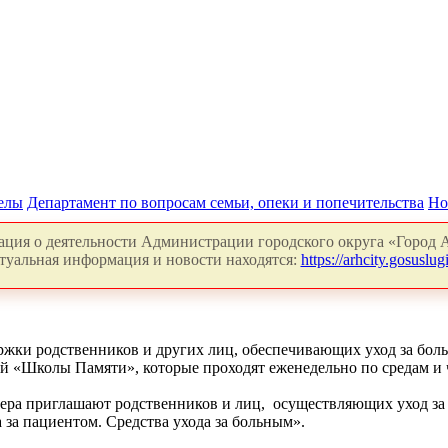
делы
Департамент по вопросам семьи, опеки и попечительства
Но
ция о деятельности Администрации городского округа «Город А
туальная информация и новости находятся:
https://arhcity.gosuslugi
жки родственников и других лиц, обеспечивающих уход за бол
ий «Школы Памяти», которые проходят еженедельно по средам и ч
ера приглашают родственников и лиц, осуществляющих уход з
за пациентом. Средства ухода за больным».