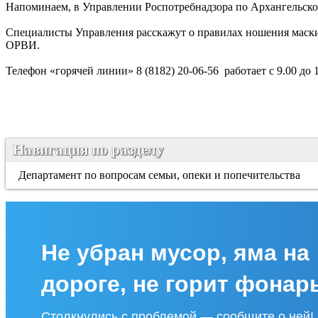
Напоминаем, в Управлении Роспотребнадзора по Архангельско
Специалисты Управления расскажут о правилах ношения маски
ОРВИ.
Телефон «горячей линии» 8 (8182) 20-06-56 работает с 9.00 до
Навигация по разделу
Департамент по вопросам семьи, опеки и попечительства
Не убран мусор, яма на
дороге, не горит фонар
Столкнулись с проблемой — сообщите о ней!