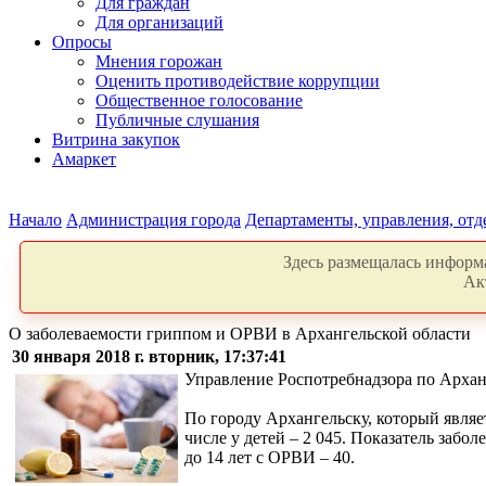
Для граждан
Для организаций
Опросы
Мнения горожан
Оценить противодействие коррупции
Общественное голосование
Публичные слушания
Витрина закупок
Амаркет
Начало
Администрация города
Департаменты, управления, от
Здесь размещалась информа
Ак
О заболеваемости гриппом и ОРВИ в Архангельской области
30 января 2018 г. вторник, 17:37:41
Управление Роспотребнадзора по Архан
По городу Архангельску, который являет
числе у детей – 2 045. Показатель заб
до 14 лет с ОРВИ – 40.