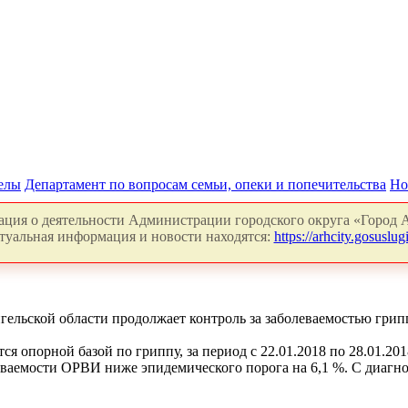
делы
Департамент по вопросам семьи, опеки и попечительства
Но
ция о деятельности Администрации городского округа «Город А
туальная информация и новости находятся:
https://arhcity.gosuslugi
гельской области продолжает контроль за заболеваемостью гри
ся опорной базой по гриппу, за период с 22.01.2018 по 28.01.20
олеваемости ОРВИ ниже эпидемического порога на 6,1 %. С диагн