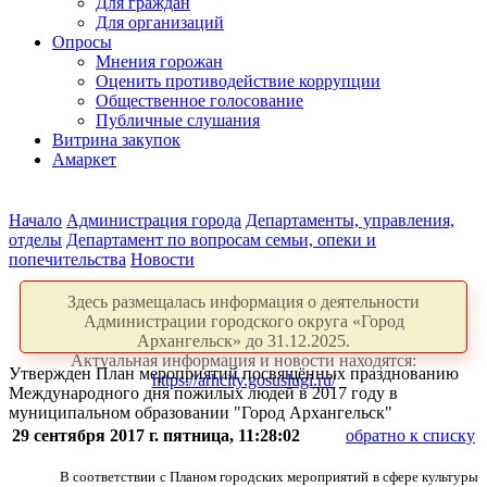
Для граждан
Для организаций
Опросы
Мнения горожан
Оценить противодействие коррупции
Общественное голосование
Публичные слушания
Витрина закупок
Амаркет
Начало
Администрация города
Департаменты, управления,
отделы
Департамент по вопросам семьи, опеки и
попечительства
Новости
Здесь размещалась информация о деятельности
Администрации городского округа «Город
Архангельск» до 31.12.2025.
Актуальная информация и новости находятся:
Утвержден План мероприятий посвящённых празднованию
https://arhcity.gosuslugi.ru/
Международного дня пожилых людей в 2017 году в
муниципальном образовании "Город Архангельск"
29 сентября 2017 г. пятница, 11:28:02
обратно к списку
В соответствии с Планом городских мероприятий в сфере культуры