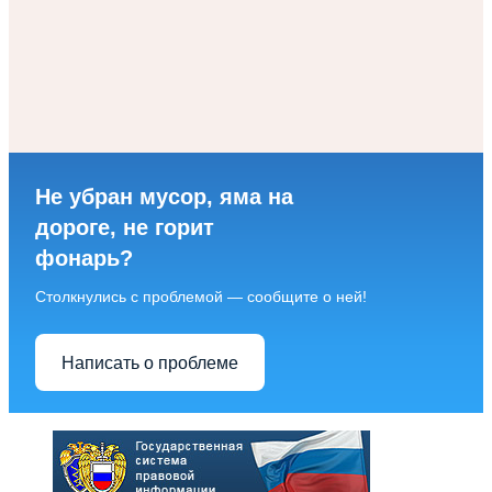
Не убран мусор, яма на
дороге, не горит
фонарь?
Столкнулись с проблемой — сообщите о ней!
Написать о проблеме