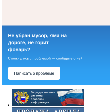
Не убран мусор, яма на
дороге, не горит
фонарь?
Столкнулись с проблемой — сообщите о ней!
Написать о проблеме