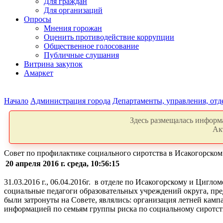
Для граждан
Для организаций
Опросы
Мнения горожан
Оценить противодействие коррупции
Общественное голосование
Публичные слушания
Витрина закупок
Амаркет
Начало
Администрация города
Департаменты, управления, от
Здесь размещалась информа
Ак
Совет по профилактике социального сиротства в Исакогорско
20 апреля 2016 г. среда, 10:56:15
31.03.2016 г., 06.04.2016г. в отделе по Исакогорскому и Циг
социальные педагоги образовательных учреждений округа, п
были затронуты на Совете, являлись: организация летней камп
информацией по семьям группы риска по социальному сиротст