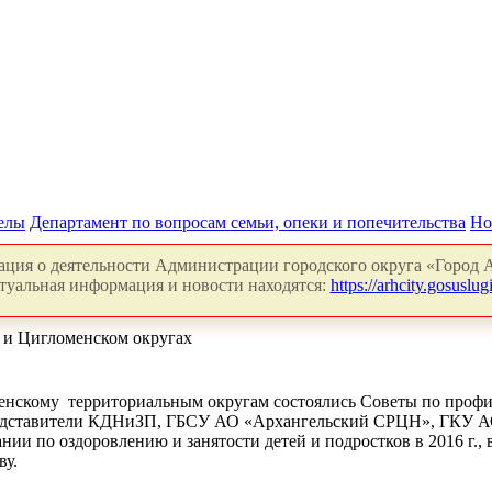
делы
Департамент по вопросам семьи, опеки и попечительства
Но
ция о деятельности Администрации городского округа «Город А
туальная информация и новости находятся:
https://arhcity.gosuslugi
м и Цигломенском округах
ломенскому территориальным округам состоялись Советы по проф
редставители КДНиЗП, ГБСУ АО «Архангельский СРЦН», ГКУ АО
ании по оздоровлению и занятости детей и подростков в 2016 г
ву.