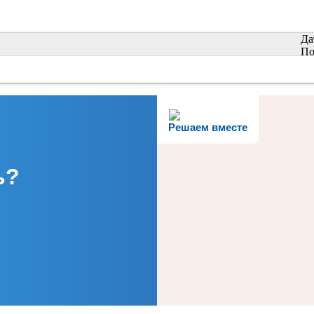
Да
По
Решаем вместе
ь?