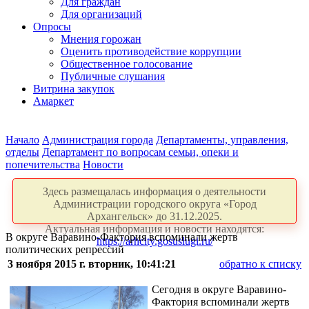
Для граждан
Для организаций
Опросы
Мнения горожан
Оценить противодействие коррупции
Общественное голосование
Публичные слушания
Витрина закупок
Амаркет
Начало
Администрация города
Департаменты, управления,
отделы
Департамент по вопросам семьи, опеки и
попечительства
Новости
Здесь размещалась информация о деятельности
Администрации городского округа «Город
Архангельск» до 31.12.2025.
Актуальная информация и новости находятся:
В округе Варавино-Фактория вспоминали жертв
https://arhcity.gosuslugi.ru/
политических репрессий
3 ноября 2015 г. вторник, 10:41:21
обратно к списку
Сегодня в округе Варавино-
Фактория вспоминали жертв