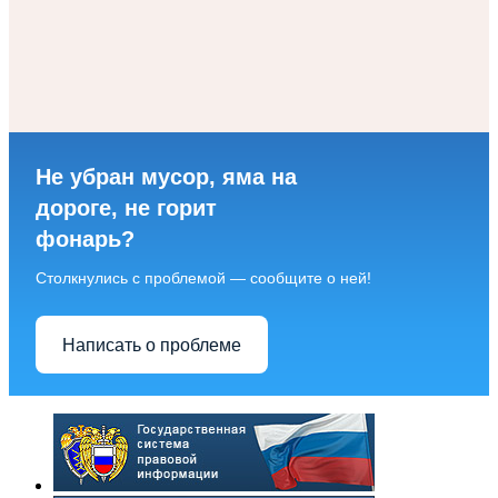
Не убран мусор, яма на
дороге, не горит
фонарь?
Столкнулись с проблемой — сообщите о ней!
Написать о проблеме