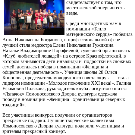
свидетельствует о том, что
место женской энергии есть
везде.
Среди многодетных мам в
номинации «Тепло
материнского сердца» победила
Анна Николаевна Богданова, в профессиональной сфере
лучшей стала медсестра Елена Николаевна Гужихина.
Наталье Владимировне Порофиевой, сумевшей организовать
«Клуб любителей лошадей» на острове Краснофлотский, в
котором занимаются дети-инвалиды и подростки из сложных
семей, досталась победа в номинации «Женщина и
общественная деятельность». Ученица школы 28 Олеся
Кононова, председатель молодежного совета округа — стала
лидером номинации «Молодое поколение ХХI века!». Галина
Ефимовна Полякова, руководитель клуба лоскутного шитья
«Ляпачок» Ломоносовского Дворца культуры одержала
победу в номинации «Женщина - хранительница северных
традиций».
Все участницы конкурса получили от организаторов
прекрасные подарки. Лучшие творческие коллективы
Ломоносовского Дворца культуры подарили участницам и
зрителям прекрасный концерт.