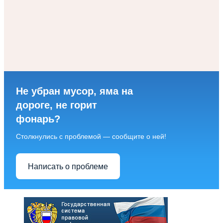
Не убран мусор, яма на
дороге, не горит
фонарь?
Столкнулись с проблемой — сообщите о ней!
Написать о проблеме