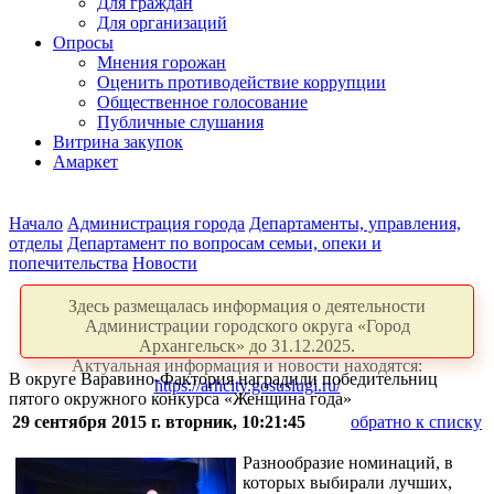
Для граждан
Для организаций
Опросы
Мнения горожан
Оценить противодействие коррупции
Общественное голосование
Публичные слушания
Витрина закупок
Амаркет
Начало
Администрация города
Департаменты, управления,
отделы
Департамент по вопросам семьи, опеки и
попечительства
Новости
Здесь размещалась информация о деятельности
Администрации городского округа «Город
Архангельск» до 31.12.2025.
Актуальная информация и новости находятся:
В округе Варавино-Фактория наградили победительниц
https://arhcity.gosuslugi.ru/
пятого окружного конкурса «Женщина года»
29 сентября 2015 г. вторник, 10:21:45
обратно к списку
Разнообразие номинаций, в
которых выбирали лучших,