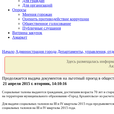
Для граждан
Для организаций
Опросы
Мнения горожан
Оценить противодействие коррупции
Общественное голосование
Публичные слушания
Витрина закупок
Амаркет
Начало
Администрация города
Департаменты, управления, от
Здесь размещалась информа
Ак
Продолжается выдача документов на льготный проезд в общес
21 апреля 2015 г. вторник, 14:10:16
Социальные талоны выдаются гражданам, достигшим возраста 70 лет и старш
на территории муниципального образования «Город Архангельск» из расчета 
Для выдачи социальных талонов на III и IV кварталы 2015 года предъявляе
социальных талонов на III и IV кварталы 2015 года.