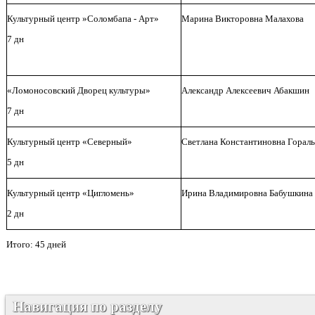
Культурный центр »Соломбапа - Арт»
Марина Викторовна Малахова
7 дн
«Ломоносовский Дворец культуры»
Александр Алексеевич Абакшин
7 дн
Культурный центр «Северный»
Светлана Константиновна Горал
5 дн
Культурный центр «Цигломень»
Ирина Владимировна Бабушкина
2 дн
Итого: 45 дней
Навигация по разделу