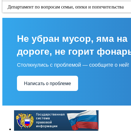
Департамент по вопросам семьи, опеки и попечительства
Не убран мусор, яма на
дороге, не горит фонар
Столкнулись с проблемой — сообщите о ней!
Написать о проблеме