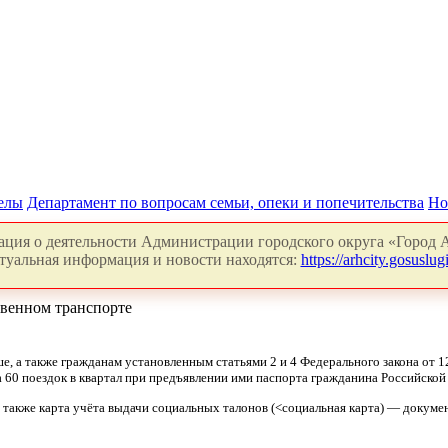
делы
Департамент по вопросам семьи, опеки и попечительства
Но
ция о деятельности Администрации городского округа «Город А
туальная информация и новости находятся:
https://arhcity.gosuslugi
твенном транспорте
е, а также гражданам установленным статьями 2 и 4 Федерального закона от 
60 поездок в квартал при предъявлении ими паспорта гражданина Российской 
тся также карта учёта выдачи социальных талонов (<социальная карта) — док