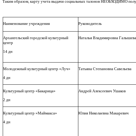
Таким образом, карту учета выдачи социальных талонов НЕОБХОДИМО получит
Наименование учреждения
Руководитель
Архангельский городской культурный
Наталья Владимировна Галышев
центр
14 дн
Молодежный культурный центр «Луч»
Татьяна Степановна Савельева
4 дн
Культурный центр «Бакарица»
Андрей Алексеевич Ушаков
2 дн
Культурный центр »Маймакса»
Юлия Николаевна Макаревич
4 дн