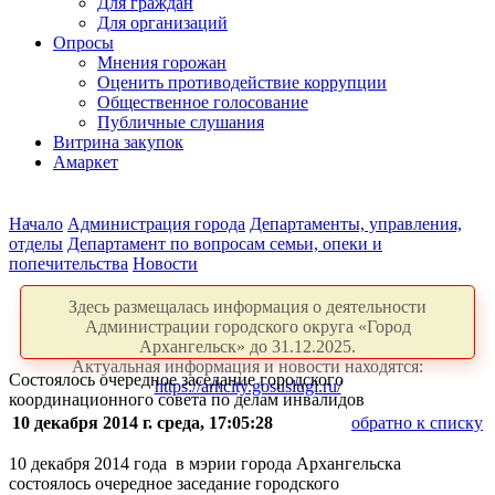
Для граждан
Для организаций
Опросы
Мнения горожан
Оценить противодействие коррупции
Общественное голосование
Публичные слушания
Витрина закупок
Амаркет
Начало
Администрация города
Департаменты, управления,
отделы
Департамент по вопросам семьи, опеки и
попечительства
Новости
Здесь размещалась информация о деятельности
Администрации городского округа «Город
Архангельск» до 31.12.2025.
Актуальная информация и новости находятся:
Cостоялось очередное заседание городского
https://arhcity.gosuslugi.ru/
координационного совета по делам инвалидов
10 декабря 2014 г. среда, 17:05:28
обратно к списку
10 декабря 2014 года в мэрии города Архангельска
состоялось очередное заседание городского