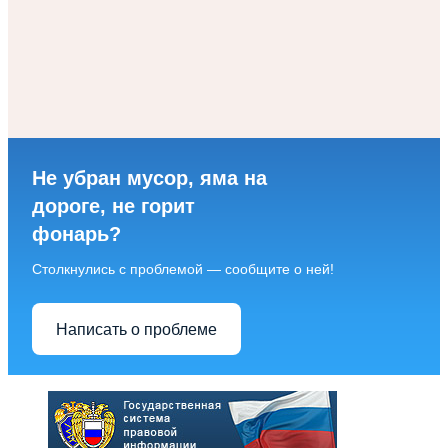
Не убран мусор, яма на
дороге, не горит
фонарь?
Столкнулись с проблемой — сообщите о ней!
Написать о проблеме