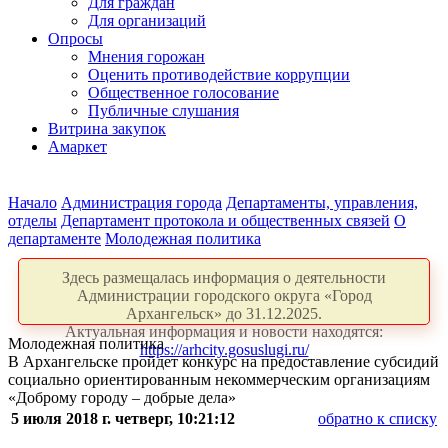
Для граждан
Для организаций
Опросы
Мнения горожан
Оценить противодействие коррупции
Общественное голосование
Публичные слушания
Витрина закупок
Амаркет
Начало
Администрация города
Департаменты, управления,
отделы
Департамент протокола и общественных связей
О
департаменте
Молодежная политика
Здесь размещалась информация о деятельности
Администрации городского округа «Город
Архангельск» до 31.12.2025.
Актуальная информация и новости находятся:
Молодежная политика
https://arhcity.gosuslugi.ru/
В Архангельске пройдет конкурс на предоставление субсидий
социально ориентированным некоммерческим организациям
«Доброму городу – добрые дела»
5 июля 2018 г. четверг, 10:21:12
обратно к списку