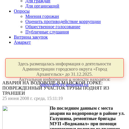
Для граждан
Для организаций
Опросы
Мнения горожан
Оценить противодействие коррупции
Общественное голосование
Публичные слушания
Витрина закупок
Амаркет
Здесь размещалась информация о деятельности
Администрации городского округа «Город
Архангельск» до 31.12.2025.
Актуальная информация и новости находятся:
АВАРИЯ НА ВОДОВОДЕ В МАЙСКОЙ ГОРКЕ:
https://arhcity.gosuslugi.ru/
ПОВРЕЖДЕННЫЙ УЧАСТОК ТРУБЫ ПОДНЯТ ИЗ
ТРАНШЕИ
25 июня 2008 г. среда, 15:11:19
По последним данным с места
аварии на водопроводе в районе ул.
Галушина, ремонтные бригады
МУП «Водоканал» при помощи
спецтехники подняли из траншеи