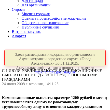
Для граждан
Для организаций
Опросы
Мнения горожан
Оценить противодействие коррупции
Общественное голосование
Публичные слушания
Витрина закупок
Амаркет
Здесь размещалась информация о деятельности
Администрации городского округа «Город
Архангельск» до 31.12.2025.
Актуальная информация и новости находятся:
С 1 ИЮЛЯ УВЕЛИЧИВАЮТСЯ КОМПЕНСАЦИОННЫЕ
https://arhcity.gosuslugi.ru/
ВЫПЛАТЫ ПО УХОДУ ЗА НЕТРУДОСПОСОБНЫМИ
ГРАЖДАНАМИ
24 июня 2008 г. вторник, 14:11:25
Компенсационные выплаты вразмере 1200 рублей в месяц
устанавливаются одному не работающему
трудоспособному лицу в отношении каждого указанного