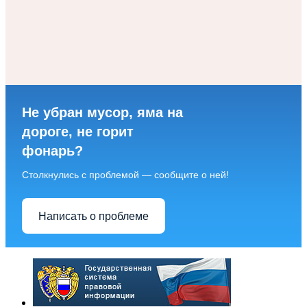
Не убран мусор, яма на
дороге, не горит
фонарь?
Столкнулись с проблемой — сообщите о ней!
Написать о проблеме