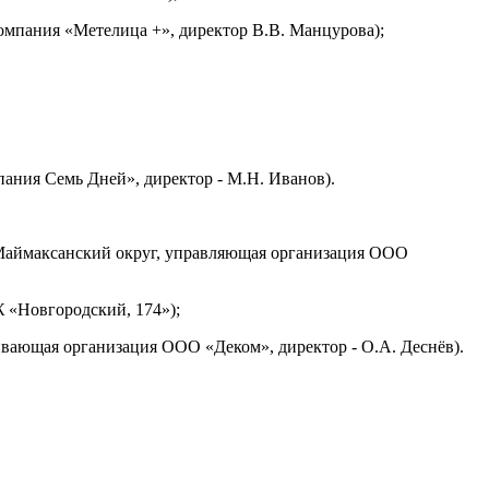
компания «Метелица +», директор В.В. Манцурова);
пания Семь Дней», директор - М.Н. Иванов).
 (Маймаксанский округ, управляющая организация ООО
 «Новгородский, 174»);
ивающая организация ООО «Деком», директор - О.А. Деснёв).