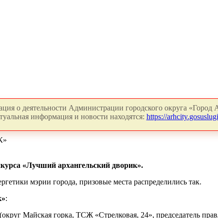
ция о деятельности Администрации городского округа «Город А
туальная информация и новости находятся:
https://arhcity.gosuslugi
К»
нкурса «Лучший архангельский дворик».
гетики мэрии города, призовые места распределились так.
к»
:
 (округ Майская горка, ТСЖ «Стрелковая, 24», председатель прав