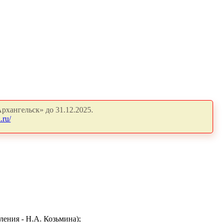
рхангельск» до 31.12.2025.
.ru/
ления - Н.А. Козьмина);