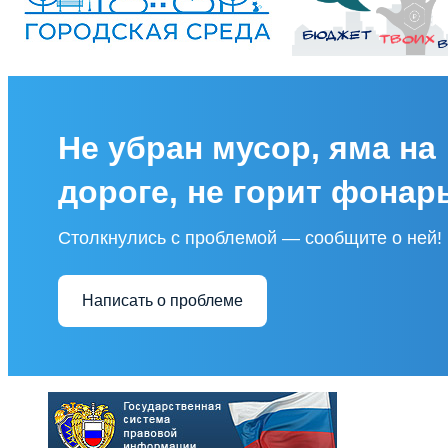
Не убран мусор, яма на
дороге, не горит фонар
Столкнулись с проблемой — сообщите о ней!
Написать о проблеме