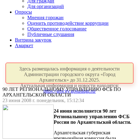
Для граждан
Для организаций
Опросы
Мнения горожан
Оценить противодействие коррупции
Общественное голосование
Публичные слушания
Витрина закупок
Амаркет
Здесь размещалась информация о деятельности
Администрации городского округа «Город
Архангельск» до 31.12.2025.
Актуальная информация и новости находятся:
90 ЛЕТ РЕГИОНАЛЬНОМУ УПРАВЛЕНИЮ ФСБ ПО
https://arhcity.gosuslugi.ru/
АРХАНГЕЛЬСКОЙ ОБЛАСТИ
23 июня 2008 г. понедельник, 15:12:34
24 июня исполняется 90 лет
Региональному управлению ФСБ
России по Архангельской области.
Архангельская губернская
чрезвычайная комиссия была