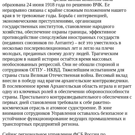
образована 24 июня 1918 года по решению ВЧК. Ее
неразрывно связана с крайне сложным положением нашего
края в те тревожные годы. Борьба с интервенцией,
экономическими преступлениями, организация
государственных институтов, становление народного
хозяйства, обеспечение охраны границы, эффективное
противодействие спецслужбам иностранных государств
(недавних союзников по Антанте) – всё это уместилось в
несколько послереволюционных лет и легло на плечи
молодых, преданных своему долгу людей. Трагическим
периодом в нашей истории остаётся время массовых
необоснованных репрессий. Они не обошли стороной и
сотрудников ОГПУ - НКВД. Тяжелейшим испытанием для
страны стала Великая Отечественная война. Весомый вклад
внесли в победу над врагом архангельские контрразведчики.
В послевоенное время Архангельская область играла и играет
одну из ключевых ролей в обеспечении обороноспособности
страны. Пристального контрразведывательного обеспечения с
первых дней становления требовали к себе ракетно-
космическая отрасль и атомное судостроение. В зоне
внимания сотрудников Управления оставалось безопасное и
устойчивое функционирование ведущих промышленных и
транспортных предприятий региона.
Сейчас региональное управление ФСБ России по