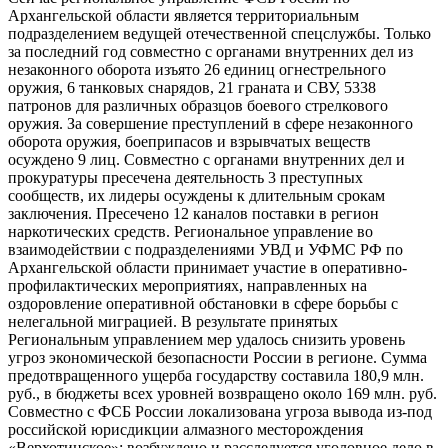
Архангельской области является территориальным
подразделением ведущей отечественной спецслужбы. Только
за последний год совместно с органами внутренних дел из
незаконного оборота изъято 26 единиц огнестрельного
оружия, 6 танковых снарядов, 21 граната и СВУ, 5338
патронов для различных образцов боевого стрелкового
оружия. За совершение преступлений в сфере незаконного
оборота оружия, боеприпасов и взрывчатых веществ
осуждено 9 лиц. Совместно с органами внутренних дел и
прокуратуры пресечена деятельность 3 преступных
сообществ, их лидеры осуждены к длительным срокам
заключения. Пресечено 12 каналов поставки в регион
наркотических средств. Региональное управление во
взаимодействии с подразделениями УВД и УФМС РФ по
Архангельской области принимает участие в оперативно-
профилактических мероприятиях, направленных на
оздоровление оперативной обстановки в сфере борьбы с
нелегальной миграцией. В результате принятых
Региональным управлением мер удалось снизить уровень
угроз экономической безопасности России в регионе. Сумма
предотвращенного ущерба государству составила 180,9 млн.
руб., в бюджеты всех уровней возвращено около 169 млн. руб.
Совместно с ФСБ России локализована угроза вывода из-под
российской юрисдикции алмазного месторождения
«Верхотинское»: возбуждено и расследуется уголовное дело в