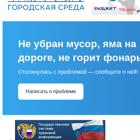
Не убран мусор, яма на
дороге, не горит фонар
Столкнулись с проблемой — сообщите о ней!
Написать о проблеме