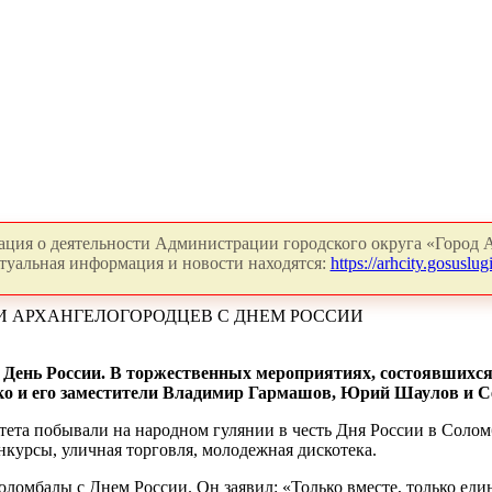
ция о деятельности Администрации городского округа «Город А
туальная информация и новости находятся:
https://arhcity.gosuslugi
И АРХАНГЕЛОГОРОДЦЕВ С ДНЕМ РОССИИ
л День России. В торжественных мероприятиях, состоявшихся
ко и его заместители Владимир Гармашов, Юрий Шаулов и С
ета побывали на народном гулянии в честь Дня России в Солом
нкурсы, уличная торговля, молодежная дискотека.
ломбалы с Днем России. Он заявил: «Только вместе, только еди