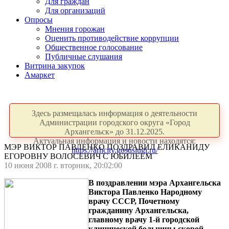
Для граждан
Для организаций
Опросы
Мнения горожан
Оценить противодействие коррупции
Общественное голосование
Публичные слушания
Витрина закупок
Амаркет
Здесь размещалась информация о деятельности
Администрации городского округа «Город
Архангельск» до 31.12.2025.
Актуальная информация и новости находятся:
МЭР ВИКТОР ПАВЛЕНКО ПОЗДРАВИЛ ЕЛИКАНИДУ
https://arhcity.gosuslugi.ru/
ЕГОРОВНУ ВОЛОСЕВИЧ С ЮБИЛЕЕМ
10 июня 2008 г. вторник, 20:02:00
В поздравлении мэра Архангельска
Виктора Павленко Народному
врачу СССР, Почетному
гражданину Архангельска,
главному врачу 1-й городской
клинической больницы скорой