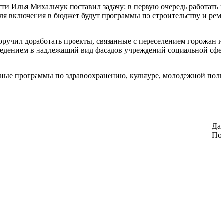
сти Илья Михальчук поставил задачу: в первую очередь работат
я включения в бюджет будут программы по строительству и рем
учил доработать проекты, связанные с переселением горожан и
ведением в надлежащий вид фасадов учреждений социальной сф
ьные программы по здравоохранению, культуре, молодежной пол
Да
По