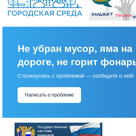
Не убран мусор, яма на
дороге, не горит фонар
Столкнулись с проблемой — сообщите о ней!
Написать о проблеме