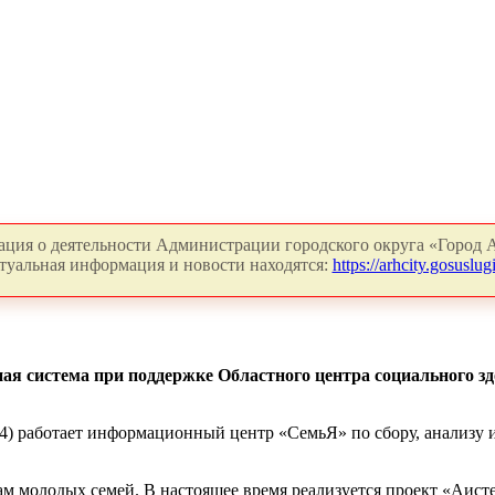
ция о деятельности Администрации городского округа «Город А
туальная информация и новости находятся:
https://arhcity.gosuslugi
ная система при поддержке Областного центра социального з
34) работает информационный центр «СемьЯ» по сбору, анализ
м молодых семей. В настоящее время реализуется проект «Аист