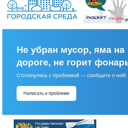
Не убран мусор, яма на
дороге, не горит фонар
Столкнулись с проблемой — сообщите о ней!
Написать о проблеме