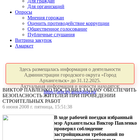
Для граждан
Для организаций
Опросы
Мнения горожан
Оценить противодействие коррупции
Общественное голосование
Публичные слушания
Витрина закупок
Амаркет
Здесь размещалась информация о деятельности
Администрации городского округа «Город
Архангельск» до 31.12.2025.
Актуальная информация и новости находятся:
ВИКТОР ПАВЛЕНКО ПОСТАВИЛ ЗАДАЧУ ОБЕСПЕЧИТЬ
https://arhcity.gosuslugi.ru/
БЕЗОПАСНОСТЬ ЖИТЕЛЕЙ ПРИ ПРОВЕДЕНИИ
СТРОИТЕЛЬНЫХ РАБОТ
6 июня 2008 г. пятница, 15:51:38
В ходе рабочей поездки избранный
мэр Архангельска Виктор Павленко
проверил соблюдение
застройщиками требований по
организации строительных