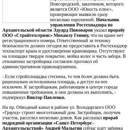
Новгородский, заказчиком, которого
является ООО «Юность плюс»,
проверяющие выявили сразу
несколько нарушений.
Начальник
управления Ростехнадзора по
Архангельской области Эдуард Пивоваров
указал
прорабу
ООО «Стройтехсервис» Михаилу Генину,
что на кране нет
регистрационного номера. Ответственный за технику
безопасности должен сегодня же предоставить в Ростехнадзор
техпаспорт крана и удостоверение крановщика. Отсутствуют
на площадке твердое покрытие, мойка колес и часть забора. В
отношении застройщика составлен протокол об
административном правонарушении.
- Если стройплощадка стеснена, то тем более должна быть
рационально использована площадь, а доступ на нее
исключен. К застройщикам, работающим в центре города
повышенные требования, и они должны их выполнять, -
подчеркнул
Виктор Павленко.
На пр. Обводный канал в районе ул. Володарского ООО
«Граунд» строит многоэтажный дом. Застройщик, получив
участок, расселил несколько домов. Как рассказал
прораб
подрядной организации «Санкт-Петербург–
Архангельскстрой» Андрей Малыгин
сейчас идет забивка