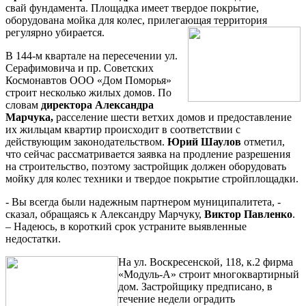
свай фундамента. Площадка имеет твердое покрытие,
оборудована мойка для колес, прилегающая территория
регулярно убирается.
В 144-м квартале на пересечении ул.
Серафимовича и пр. Советских
Космонавтов ООО «Дом Поморья»
строит несколько жилых домов. По
словам
директора Александра
Марчука,
расселение шести ветхих домов и предоставление
их жильцам квартир происходит в соответствии с
действующим законодательством.
Юрий Шаулов
отметил,
что сейчас рассматривается заявка на продление разрешения
на строительство, поэтому застройщик должен оборудовать
мойку для колес техники и твердое покрытие стройплощадки.
- Вы всегда были надежным партнером муниципалитета, -
сказал, обращаясь к Александру Марчуку,
Виктор Павленко
.
– Надеюсь, в короткий срок устраните выявленные
недостатки.
На ул. Воскресенской, 118, к.2 фирма
«Модуль-А» строит многоквартирный
дом. Застройщику предписано, в
течение недели оградить