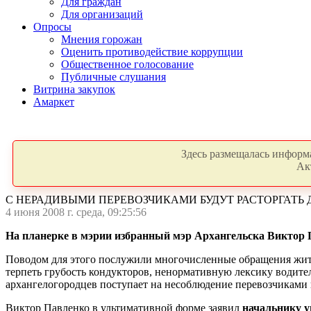
Для граждан
Для организаций
Опросы
Мнения горожан
Оценить противодействие коррупции
Общественное голосование
Публичные слушания
Витрина закупок
Амаркет
Здесь размещалась информа
Ак
С НЕРАДИВЫМИ ПЕРЕВОЗЧИКАМИ БУДУТ РАСТОРГАТЬ
4 июня 2008 г. среда, 09:25:56
На планерке в мэрии избранный мэр Архангельска Виктор П
Поводом для этого послужили многочисленные обращения жите
терпеть грубость кондукторов, ненормативную лексику водител
архангелогородцев поступает на несоблюдение перевозчиками
Виктор Павленко в ультимативной форме заявил
начальнику у