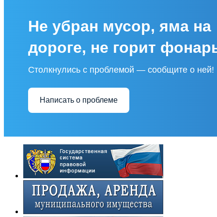
Не убран мусор, яма на
дороге, не горит фонар
Столкнулись с проблемой — сообщите о ней!
Написать о проблеме