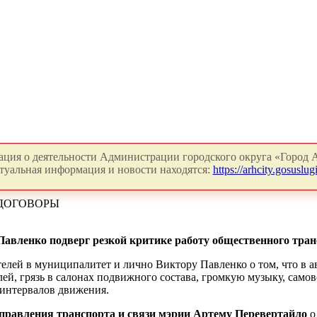
ция о деятельности Администрации городского округа «Город А
туальная информация и новости находятся:
https://arhcity.gosuslugi
 ДОГОВОРЫ
авленко подверг резкой критике работу общественного тран
лей в муниципалитет и лично Виктору Павленко о том, что в а
ей, грязь в салонах подвижного состава, громкую музыку, само
 интервалов движения.
правления транспорта и связи мэрии Артему Перевертайло
о